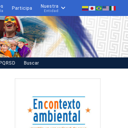
os
Nuestra
Participa
ía
Entidad
 PQRSD
Buscar