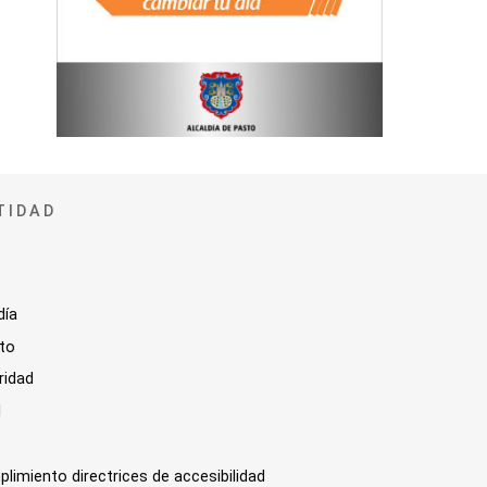
TIDAD
día
sto
ridad
l
plimiento directrices de accesibilidad