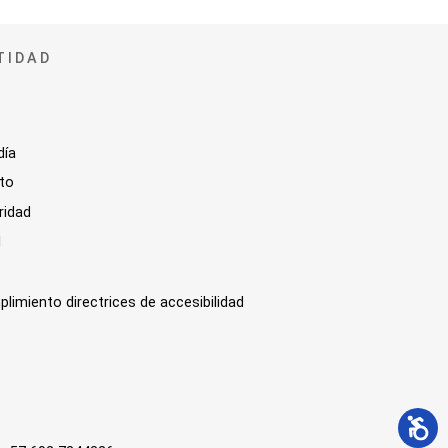
TIDAD
día
sto
ridad
l
plimiento directrices de accesibilidad