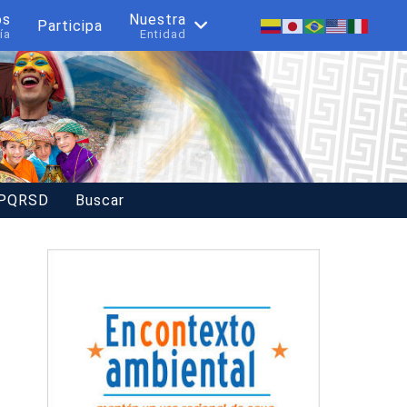
os
Nuestra
Participa
ía
Entidad
 PQRSD
Buscar