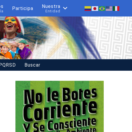
os
Nuestra
Participa
ía
Entidad
 PQRSD
Buscar