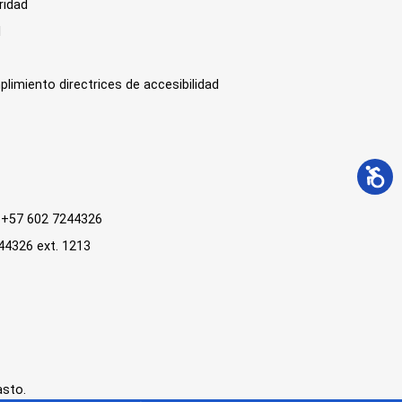
ridad
l
plimiento directrices de accesibilidad
 : +57 602 7244326
244326 ext. 1213
asto.