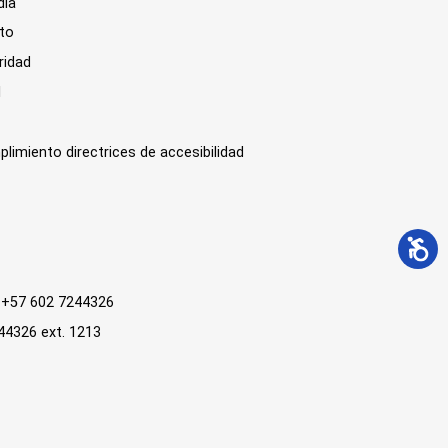
día
sto
ridad
l
plimiento directrices de accesibilidad
 : +57 602 7244326
244326 ext. 1213