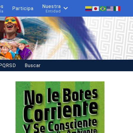
os
Nuestra
Participa
ía
Entidad
 PQRSD
Buscar