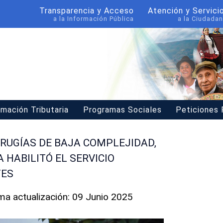
Transparencia y Acceso
Atención y Servici
a la Información Pública
a la Ciudadan
rmación Tributaria
Programas Sociales
Peticiones
IRUGÍAS DE BAJA COMPLEJIDAD,
 HABILITÓ EL SERVICIO
TES
ima actualización: 09 Junio 2025