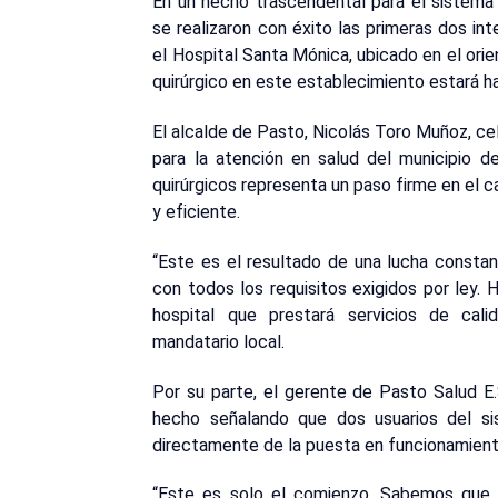
En un hecho trascendental para el sistema 
se realizaron con éxito las primeras dos in
el Hospital Santa Mónica, ubicado en el orien
quirúrgico en este establecimiento estará hab
El alcalde de Pasto, Nicolás Toro Muñoz, ce
para la atención en salud del municipio de
quirúrgicos representa un paso firme en el 
y eficiente.
“Este es el resultado de una lucha constan
con todos los requisitos exigidos por ley.
hospital que prestará servicios de cal
mandatario local.
Por su parte, el gerente de Pasto Salud E.S
hecho señalando que dos usuarios del si
directamente de la puesta en funcionamiento
“Este es solo el comienzo. Sabemos que 