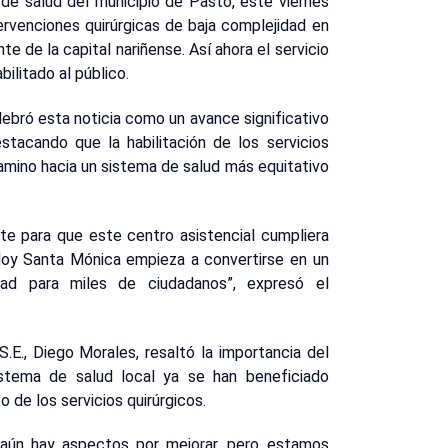
de salud del municipio de Pasto, este viernes
tervenciones quirúrgicas de baja complejidad en
te de la capital nariñense. Así ahora el servicio
ilitado al público.
lebró esta noticia como un avance significativo
stacando que la habilitación de los servicios
camino hacia un sistema de salud más equitativo
te para que este centro asistencial cumpliera
 Hoy Santa Mónica empieza a convertirse en un
idad para miles de ciudadanos”, expresó el
.E., Diego Morales, resaltó la importancia del
stema de salud local ya se han beneficiado
 de los servicios quirúrgicos.
aún hay aspectos por mejorar, pero estamos