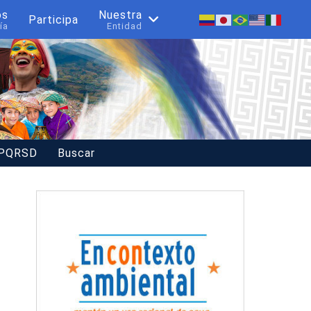
os
Nuestra
Participa
ía
Entidad
 PQRSD
Buscar