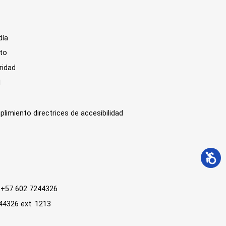
día
sto
ridad
l
plimiento directrices de accesibilidad
 : +57 602 7244326
244326 ext. 1213