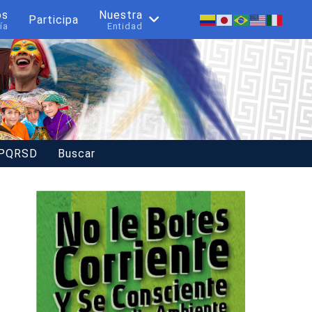
os
Nuestra
Participa
ía
Entidad
 PQRSD
Buscar