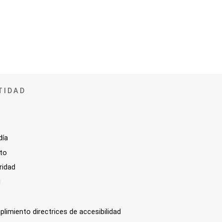
TIDAD
día
sto
ridad
l
plimiento directrices de accesibilidad