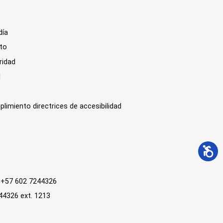
día
sto
ridad
l
plimiento directrices de accesibilidad
 : +57 602 7244326
244326 ext. 1213