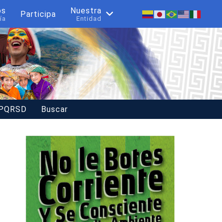
os
Nuestra
Participa
ía
Entidad
 PQRSD
Buscar