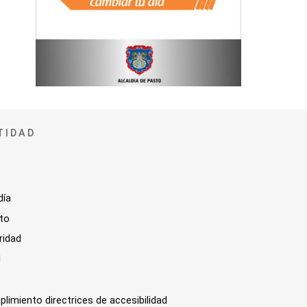
TIDAD
día
sto
ridad
l
plimiento directrices de accesibilidad