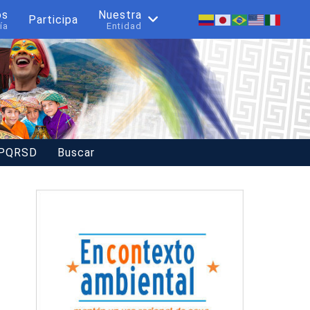
os
Nuestra
Participa
ía
Entidad
 PQRSD
Buscar