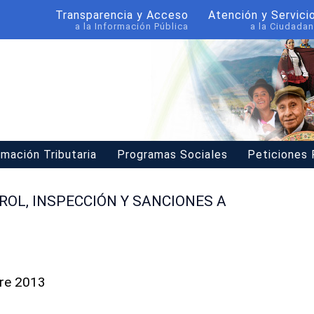
Transparencia y Acceso
Atención y Servici
a la Información Pública
a la Ciudadan
rmación Tributaria
Programas Sociales
Peticiones
OL, INSPECCIÓN Y SANCIONES A
bre 2013