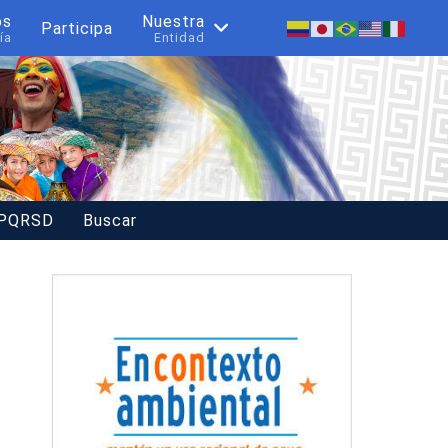
os
Nuestra
Participa
ía
Entidad
 PQRSD
Buscar