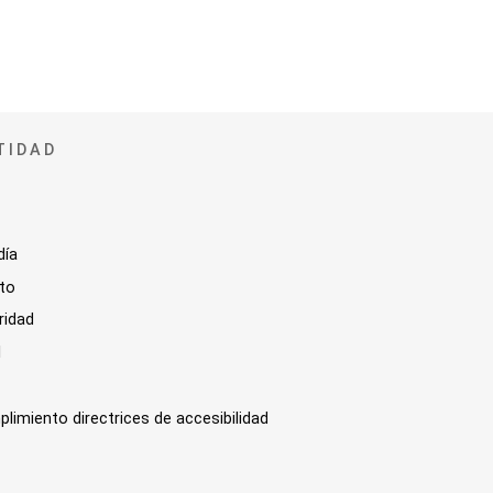
TIDAD
día
sto
ridad
l
plimiento directrices de accesibilidad