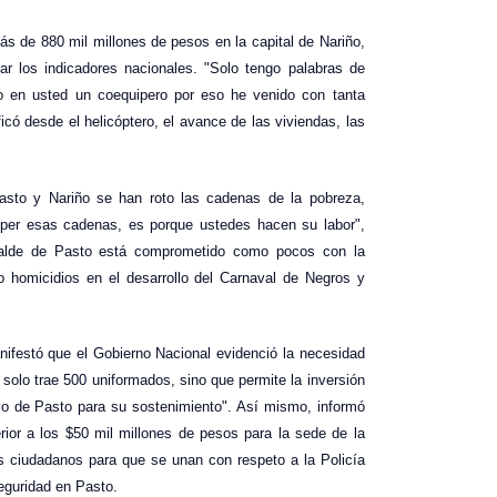
s de 880 mil millones de pesos en la capital de Nariño,
ar los indicadores nacionales. "Solo tengo palabras de
o en usted un coequipero por eso he venido con tanta
ficó desde el helicóptero, el avance de las viviendas, las
asto y Nariño se han roto las cadenas de la pobreza,
mper esas cadenas, es porque ustedes hacen su labor",
lcalde de Pasto está comprometido como pocos con la
o homicidios en el desarrollo del Carnaval de Negros y
nifestó que el Gobierno Nacional evidenció la necesidad
no solo trae 500 uniformados, sino que permite la inversión
io de Pasto para su sostenimiento". Así mismo, informó
rior a los $50 mil millones de pesos para la sede de la
los ciudadanos para que se unan con respeto a la Policía
seguridad en Pasto.