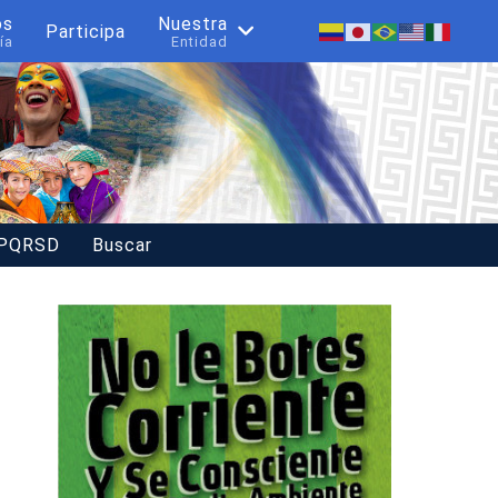
os
Nuestra
Participa
ía
Entidad
 PQRSD
Buscar