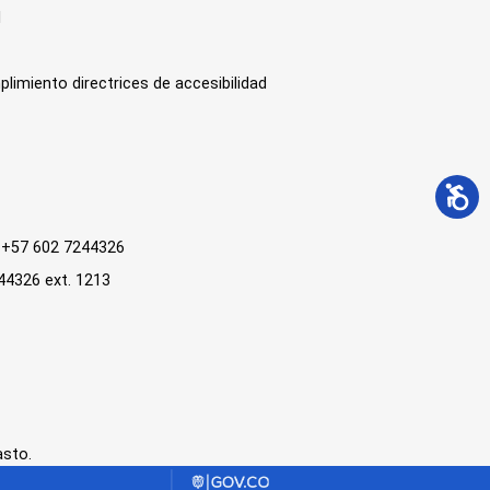
l
plimiento directrices de accesibilidad
 : +57 602 7244326
244326 ext. 1213
asto.