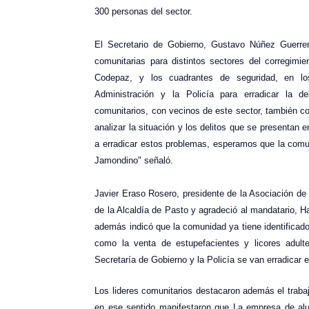
300 personas del sector.
El Secretario de Gobierno, Gustavo Núñez Guerre
comunitarias para distintos sectores del corregim
Codepaz, y los cuadrantes de seguridad, en lo
Administración y la Policía para erradicar la d
comunitarios, con vecinos de este sector, también co
analizar la situación y los delitos que se presentan
a erradicar estos problemas, esperamos que la comun
Jamondino" señaló.
Javier Eraso Rosero, presidente de la Asociación d
de la Alcaldía de Pasto y agradeció al mandatario, H
además indicó que la comunidad ya tiene identificado
como la venta de estupefacientes y licores adul
Secretaría de Gobierno y la Policía se van erradicar 
Los lideres comunitarios destacaron además el trabaj
en ese sentido manifestaron que La empresa de alum