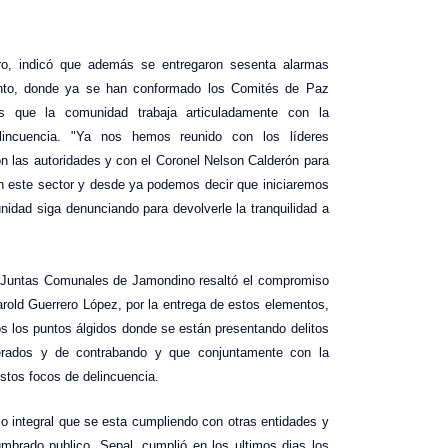
ro, indicó que además se entregaron sesenta alarmas
iento, donde ya se han conformado los Comités de Paz
s que la comunidad trabaja articuladamente con la
elincuencia. "Ya nos hemos reunido con los líderes
n las autoridades y con el Coronel Nelson Calderón para
 en este sector y desde ya podemos decir que iniciaremos
idad siga denunciando para devolverle la tranquilidad a
e Juntas Comunales de Jamondino resaltó el compromiso
arold Guerrero López, por la entrega de estos elementos,
s los puntos álgidos donde se están presentando delitos
terados y de contrabando y que conjuntamente con la
estos focos de delincuencia.
o integral que se esta cumpliendo con otras entidades y
brado publico, Sepal, cumplió en los ultimos dias los