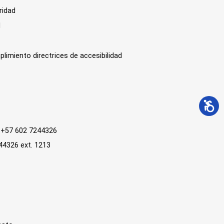
ridad
l
plimiento directrices de accesibilidad
 : +57 602 7244326
244326 ext. 1213