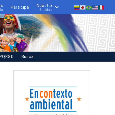
os
Nuestra
Participa
ía
Entidad
 PQRSD
Buscar