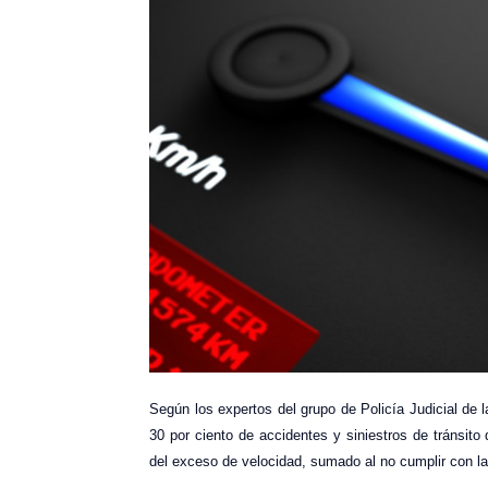
Según los expertos del grupo de Policía Judicial de 
30 por ciento de accidentes y siniestros de tránsito
del exceso de velocidad, sumado al no cumplir con l