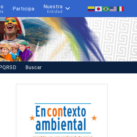
os
Nuestra
Participa
ía
Entidad
 PQRSD
Buscar