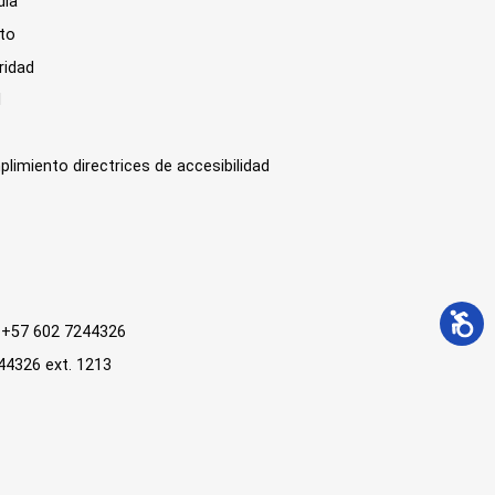
día
sto
ridad
l
plimiento directrices de accesibilidad
 : +57 602 7244326
244326 ext. 1213