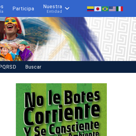
os
Nuestra
Participa
ía
Entidad
 PQRSD
Buscar