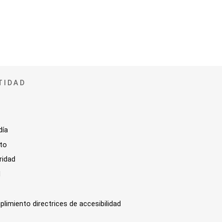
TIDAD
día
sto
ridad
l
plimiento directrices de accesibilidad