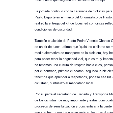
La jornada continuó con la caravana de ciclistas para 
Pasto Deporte en el marco del Onomástico de Pasto
realizó la entrega del kit de luces led con cintas refle
condiciones de oscuridad.
También el alcalde de Pasto Pedro Vicente Obando Ord
de un kit de luces, afirmó que “ojalá los ciclistas se
medio alternativo de transporte es la bicicleta, hoy 
para poder tener la seguridad vial, que es muy importa
no tenemos una cultura de respeto hacia ellos, pensa
por el contrario, primero el peatón, segundo la bicicle
tenemos que aprender a respetarlos, por eso esa luz e
ciclistas”, puntualizó el mandatario local.
Por su parte el secretario de Tránsito y Transporte M
de los ciclistas fue muy importante y estas convocat
procesos de sensibilización y concientizar a la gente 
importantes, como los que se realizan los días domi