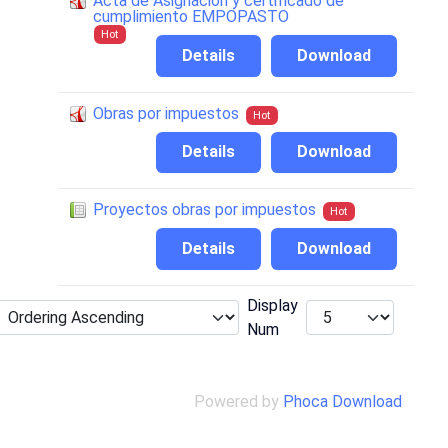
Acta de Asignacion y certificado de
cumplimiento EMPOPASTO
Hot
Details
Download
Obras por impuestos
Hot
Details
Download
Proyectos obras por impuestos
Hot
Details
Download
Display
Num
Powered by
Phoca Download