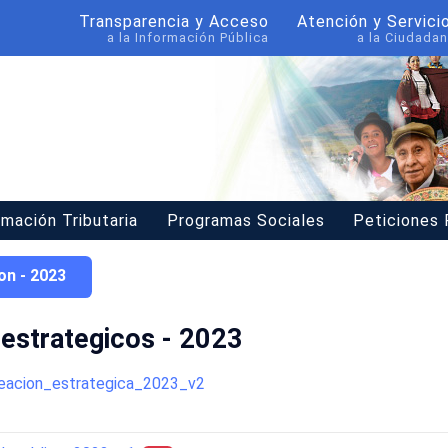
Transparencia y Acceso
Atención y Servici
a la Información Pública
a la Ciudadan
rmación Tributaria
Programas Sociales
Peticiones
on - 2023
estrategicos - 2023
eacion_estrategica_2023_v2