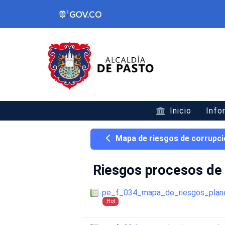
Inicio
Info
Mapa de riesgos de corrupci
Riesgos procesos de 
pe_f_034_mapa_de_riesgos_plan
Hot