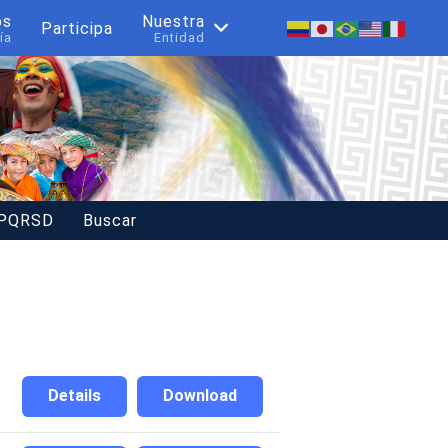
os
Nuestra
Participa
ía
Entidad
 PQRSD
Buscar
Details
Download