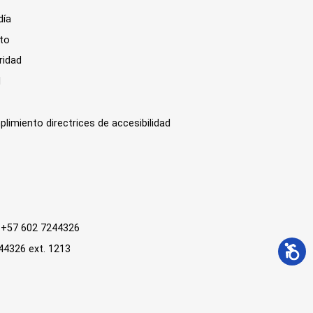
día
sto
ridad
l
plimiento directrices de accesibilidad
 : +57 602 7244326
244326 ext. 1213