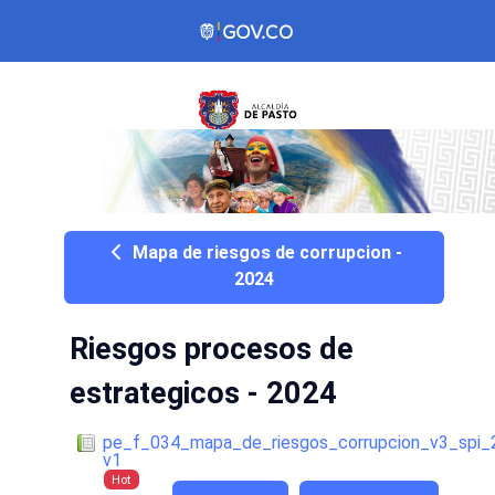
Mapa de riesgos de corrupcion -
2024
Riesgos procesos de
estrategicos - 2024
pe_f_034_mapa_de_riesgos_corrupcion_v3_spi_
v1
Hot