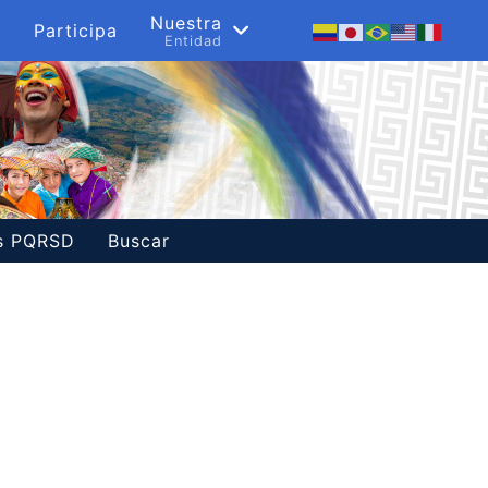
s
Nuestra
Participa
a
Entidad
es PQRSD
Buscar