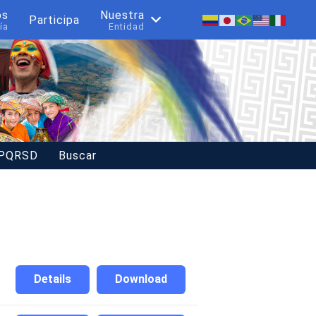
os
Nuestra
Participa
ía
Entidad
 PQRSD
Buscar
Details
Download