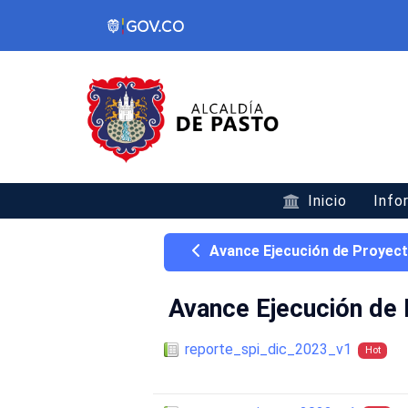
Inicio
Info
Avance Ejecución de Proyec
Avance Ejecución de
reporte_spi_dic_2023_v1
Hot