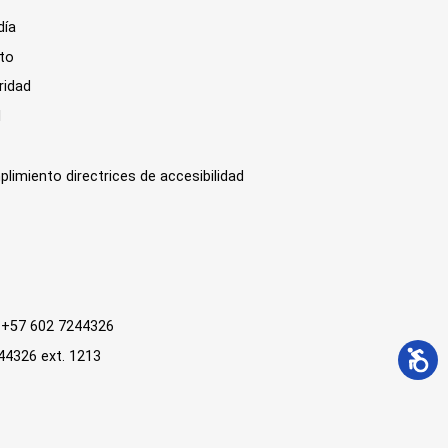
día
sto
ridad
l
plimiento directrices de accesibilidad
 : +57 602 7244326
244326 ext. 1213