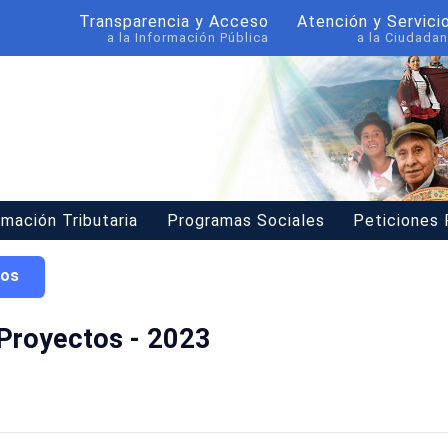
Transparencia y Acceso
Atención y Servici
a la Información Pública
a la Ciudadan
rmación Tributaria
Programas Sociales
Peticiones
tos
 Proyectos - 2023