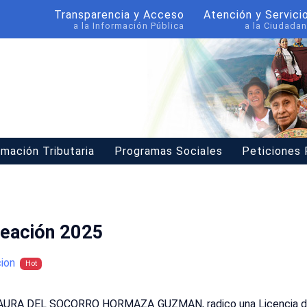
Transparencia y Acceso
Atención y Servici
a la Información Pública
a la Ciudadan
rmación Tributaria
Programas Sociales
Peticiones
neación 2025
ion
Hot
: AURA DEL SOCORRO HORMAZA GUZMAN, radico una Licencia de 