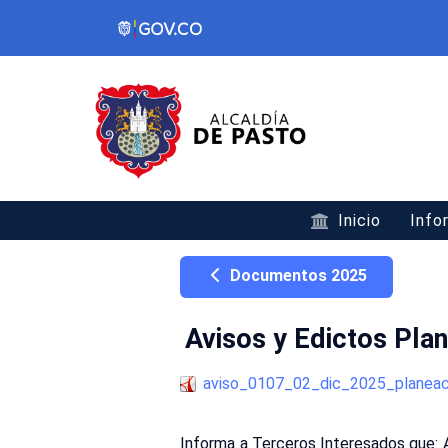
Inicio
Info
Documentos 2025
Avisos y Edictos Pla
aviso_0107_02_dic_2025_planeac
Informa a Terceros Interesados que