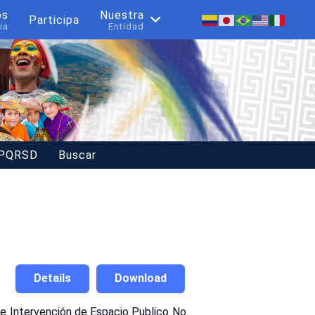
os
Nuestra
Participa
ía
Entidad
 PQRSD
Buscar
Details
Download
Intervención de Espacio Publico No.