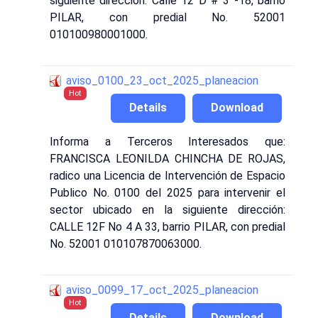
siguiente dirección: Calle 12 D # 3 -18, barrio
PILAR, con predial No. 52001
010100980001000.
aviso_0100_23_oct_2025_planeacion
Hot
Details
Download
Informa a Terceros Interesados que:
FRANCISCA LEONILDA CHINCHA DE ROJAS,
radico una Licencia de Intervención de Espacio
Publico No. 0100 del 2025 para intervenir el
sector ubicado en la siguiente dirección:
CALLE 12F No 4 A 33, barrio PILAR, con predial
No. 52001 010107870063000.
aviso_0099_17_oct_2025_planeacion
Hot
Details
Download