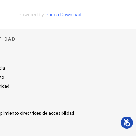
Powered by
Phoca Download
TIDAD
día
sto
ridad
l
plimiento directrices de accesibilidad