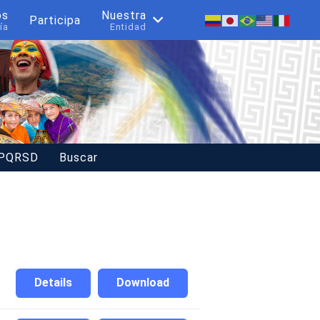
os
Nuestra
Participa
ía
Entidad
 PQRSD
Buscar
Details
Download