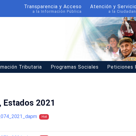
Transparencia y Acceso
Atención y Servici
a la Información Pública
a la Ciudadan
rmación Tributaria
Programas Sociales
Peticiones
s, Estados 2021
ra_074_2021_dapm
Hot