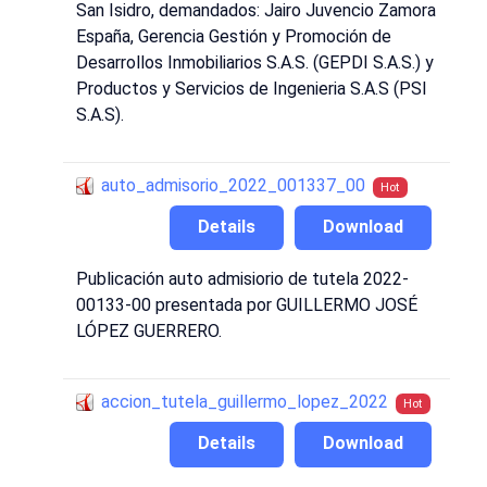
San Isidro, demandados: Jairo Juvencio Zamora
España, Gerencia Gestión y Promoción de
Desarrollos Inmobiliarios S.A.S. (GEPDI S.A.S.) y
Productos y Servicios de Ingenieria S.A.S (PSI
S.A.S).
auto_admisorio_2022_001337_00
Hot
Details
Download
Publicación auto admisiorio de tutela 2022-
00133-00 presentada por GUILLERMO JOSÉ
LÓPEZ GUERRERO.
accion_tutela_guillermo_lopez_2022
Hot
Details
Download