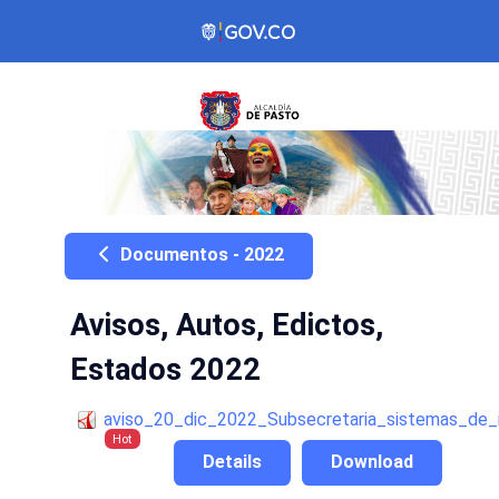
Documentos - 2022
Avisos, Autos, Edictos,
Estados 2022
aviso_20_dic_2022_Subsecretaria_sistemas_de_
Hot
Details
Download