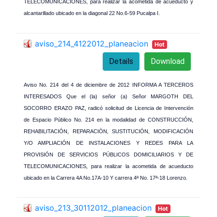
TELECOMUNICACIONES, para realizar la acometida de acueducto y
alcantarillado ubicado en la diagonal 22 No.6-59 Pucalpa I.
aviso_214_4122012_planeacion
Hot
Details
Download
Aviso No. 214 del 4 de diciembre de 2012 INFORMA A TERCEROS
INTERESADOS Que el (la) señor (a) Señor MARGOTH DEL
SOCORRO ERAZO PAZ, radicó solicitud de Licencia de Intervención
de Espacio Público No. 214 en la modalidad de CONSTRUCCIÓN,
REHABILITACIÓN, REPARACIÓN, SUSTITUCIÓN, MODIFICACIÓN
Y/O AMPLIACIÓN DE INSTALACIONES Y REDES PARA LA
PROVISIÓN DE SERVICIOS PÚBLICOS DOMICILIARIOS Y DE
TELECOMUNICACIONES, para realizar la acometida de acueducto
ubicado en la Carrera 4A No.17A-10 Y carrera 4ª No. 17ª-18 Lorenzo.
aviso_213_30112012_planeacion
Hot