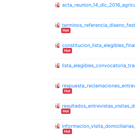
acta_reunion_14_dic_2016_agricu
terminos_referencia_diseno_fes
Hot
constitucion_lista_elegibles_fi
Hot
lista_elegibles_convocatoria_tr
respuesta_reclamaciones_entrev
Hot
resultados_entrevistas_visitas_
Hot
informacion_visita_domiciliaria
Hot