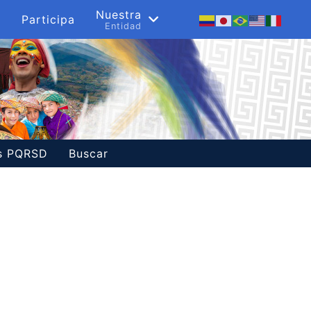
s
Nuestra
Participa
a
Entidad
es PQRSD
Buscar