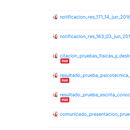
notificacion_res_171_14_jun_201
notificacion_res_163_03_jun_201
citacion_pruebas_fisicas_y_des
Hot
resultado_prueba_psicotecnica
Hot
resultado_prueba_escrita_cono
Hot
comunicado_presentacion_prue