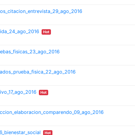
ivos_citacion_entrevista_29_ago_2016
vida_24_ago_2016
Hot
uebas_fisicas_23_ago_2016
tados_prueba_fisica_22_ago_2016
tivo_17_ago_2016
Hot
duccion_elaboracion_comparendo_09_ago_2016
6_bienestar_social
Hot