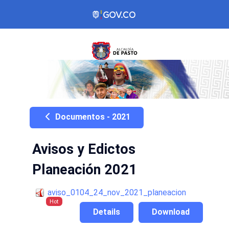
Documentos - 2021
Avisos y Edictos
Planeación 2021
aviso_0104_24_nov_2021_planeacion
Hot
Details
Download