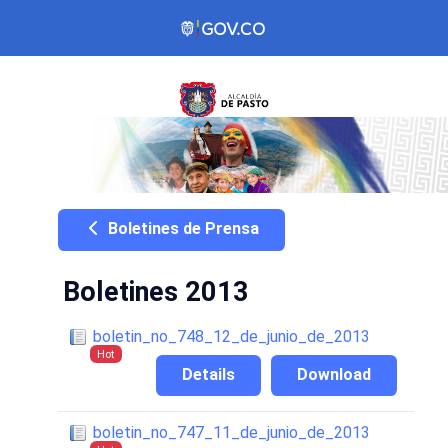
Boletines de Prensa
Boletines 2013
boletin_no_748_12_de_junio_de_2013
Hot
Details
Download
boletin_no_747_11_de_junio_de_2013