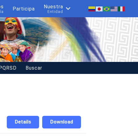
os
Nuestra
Participa
ía
Entidad
 PQRSD
Buscar
Details
Download