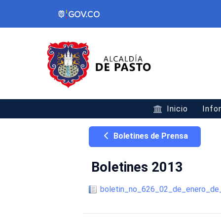
Inicio
Info
Boletines de Prensa
Boletines 2013
boletin_no_626_02_de_enero_de