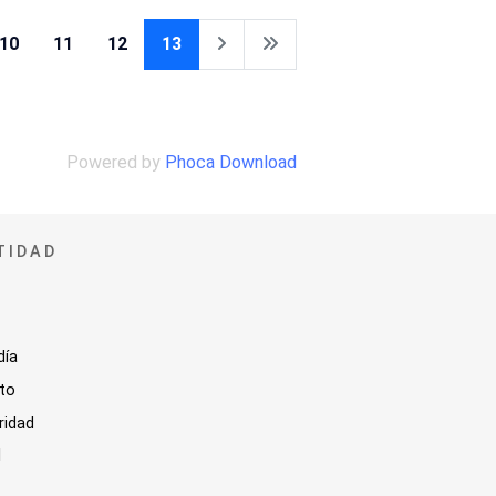
10
11
12
13
Powered by
Phoca Download
TIDAD
día
sto
ridad
l