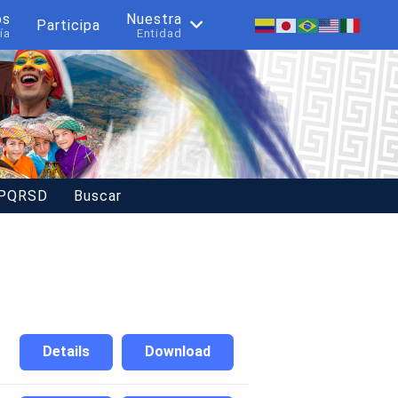
os
Nuestra
Participa
ía
Entidad
 PQRSD
Buscar
Details
Download