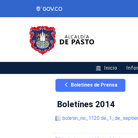
Inicio
Info
Boletines de Prensa
Boletínes 2014
boletin_no_1120 de_1_de_septi