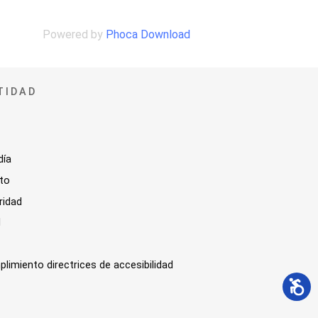
Powered by
Phoca Download
TIDAD
día
sto
ridad
l
plimiento directrices de accesibilidad