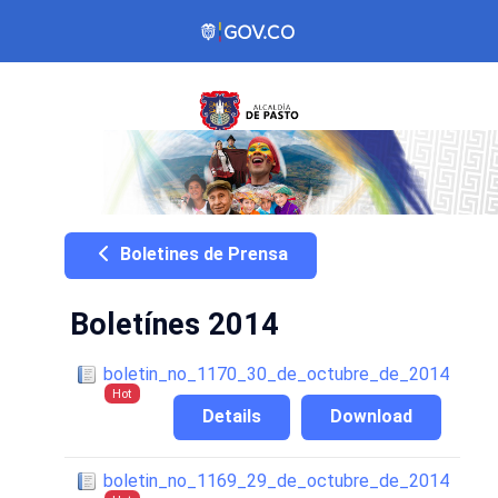
Boletines de Prensa
Boletínes 2014
boletin_no_1170_30_de_octubre_de_2014
Hot
Details
Download
boletin_no_1169_29_de_octubre_de_2014