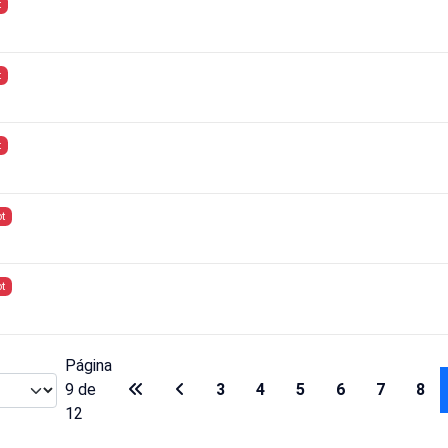
t
t
t
t
t
Página
9 de
3
4
5
6
7
8
12