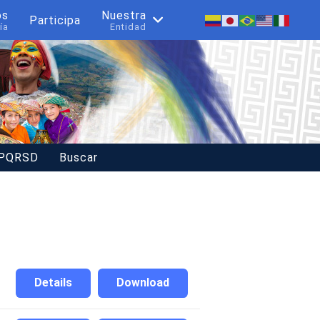
os
Nuestra
Participa
ía
Entidad
 PQRSD
Buscar
Details
Download