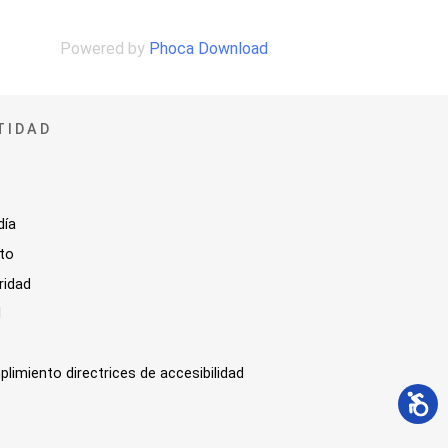
Powered by
Phoca Download
TIDAD
día
sto
ridad
l
plimiento directrices de accesibilidad