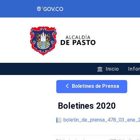
Inicio
Info
Boletines de Prensa
Boletines 2020
boletin_de_prensa_478_03_ene_