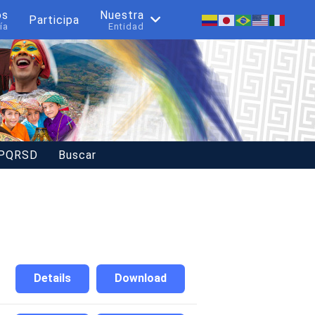
os
Nuestra
Participa
ía
Entidad
 PQRSD
Buscar
Details
Download