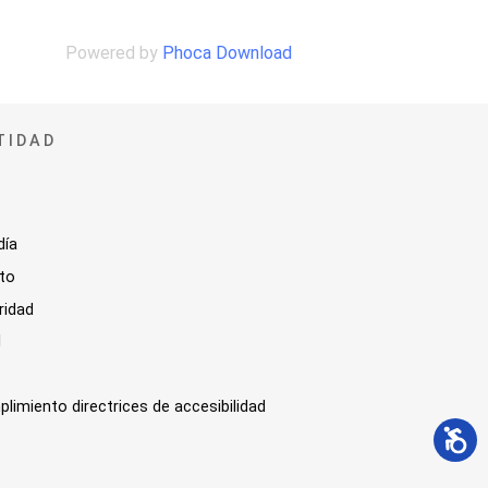
Powered by
Phoca Download
TIDAD
día
sto
ridad
l
plimiento directrices de accesibilidad