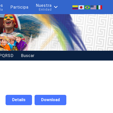
os
Nuestra
Participa
ía
Entidad
 PQRSD
Buscar
Details
Download