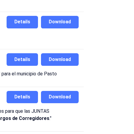
Details
Download
Details
Download
d para el municipio de Pasto
Details
Download
ores para que las JUNTAS
argos de Corregidores
."