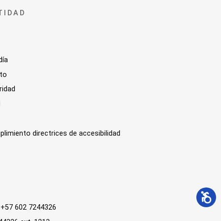
TIDAD
día
sto
ridad
l
plimiento directrices de accesibilidad
 : +57 602 7244326