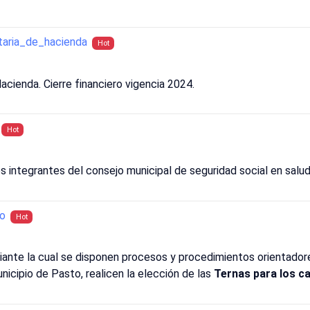
taria_de_hacienda
Hot
acienda. Cierre financiero vigencia 2024.
Hot
s integrantes del consejo municipal de seguridad social en salu
no
Hot
ediante la cual se disponen procesos y procedimientos orientad
pio de Pasto, realicen la elección de las
Ternas para los c