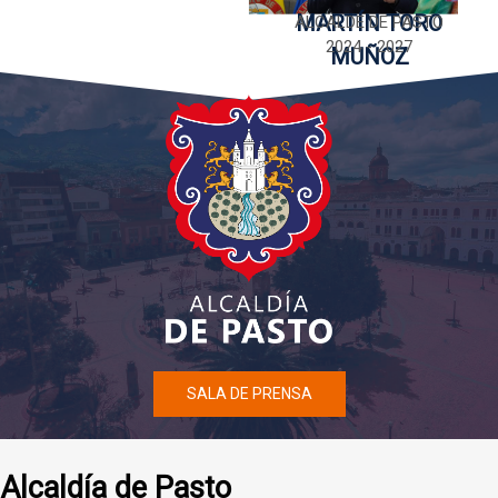
MARTÍN TORO
ALCALDE DE PASTO
2024 - 2027
MUÑOZ
SALA DE PRENSA
Alcaldía de Pasto