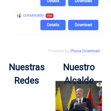
Details
Download
comunicado
Hot
Details
Download
Powered by
Phoca Download
Nuestras
Nuestro
Redes
Alcalde
NICOLÁS