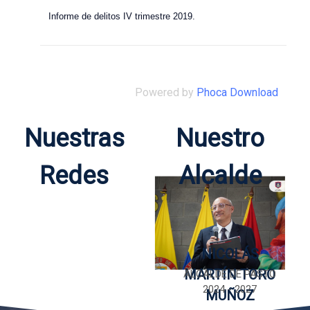
Informe de delitos IV trimestre 2019.
Powered by
Phoca Download
Nuestras
Nuestro
Redes
Alcalde
NICOLÁS
MARTÍN TORO
ALCALDE DE PASTO
2024 - 2027
MUÑOZ