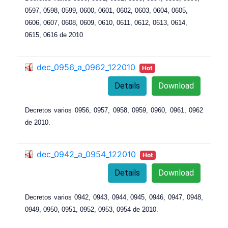
0597, 0598, 0599, 0600, 0601, 0602, 0603, 0604, 0605,
0606, 0607, 0608, 0609, 0610, 0611, 0612, 0613, 0614,
0615, 0616 de 2010
dec_0956_a_0962_122010
Hot
Details
Download
Decretos varios 0956, 0957, 0958, 0959, 0960, 0961, 0962
de 2010.
dec_0942_a_0954_122010
Hot
Details
Download
Decretos varios 0942, 0943
, 0
944
, 0
945
, 0
946
, 0
947
, 0
948
,
0
949
, 0
950
, 0
951
, 0
952
, 0
953
, 0
954 de 2010.