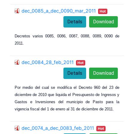
dec_0085_a_dec_0090_mar_2011
Hot
Details
Download
Decretos varios 0085,
00
86,
00
87,
00
88,
00
89,
00
90 de
2011.
dec_0084_28_feb_2011
Hot
Details
Download
Por medio del cual se modifica el Decreto 960 del 23 de
diciembre de 2010 que liquida el Presupuesto de Ingresos y
Gastos e Inversiones del municipio de Pasto para la
vigencia fiscal del 1 de enero al 31 de diciembre de 2011.
dec_0074_a_dec_0083_feb_2011
Hot