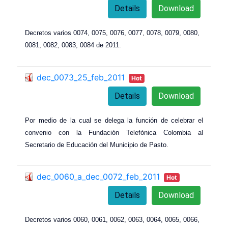
Details
Download
Decretos varios 0074, 0075, 0076, 0077, 0078, 0079, 0080,
0081, 0082, 0083, 0084 de 2011.
dec_0073_25_feb_2011
Hot
Details
Download
Por medio de la cual se delega la función de celebrar el
convenio con la Fundación Telefónica Colombia al
Secretario de Educación del Municipio de Pasto.
dec_0060_a_dec_0072_feb_2011
Hot
Details
Download
Decretos varios 0060,
00
61,
00
62,
00
63,
00
64,
00
65,
00
66,