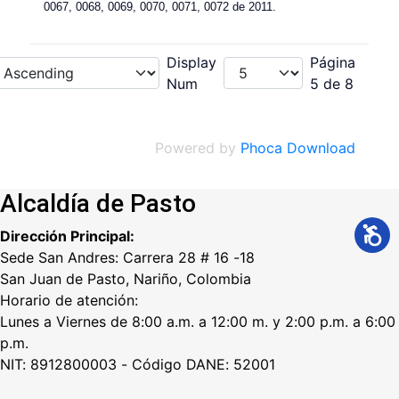
00
67,
00
68,
00
69,
00
70,
00
71,
00
72 de 2011.
Display
Página
Num
5 de 8
Powered by
Phoca Download
Alcaldía de Pasto
Dirección Principal:
Sede San Andres: Carrera 28 # 16 -18
San Juan de Pasto, Nariño, Colombia
Horario de atención:
Lunes a Viernes de 8:00 a.m. a 12:00 m. y 2:00 p.m. a 6:00
p.m.
NIT: 8912800003 - Código DANE: 52001