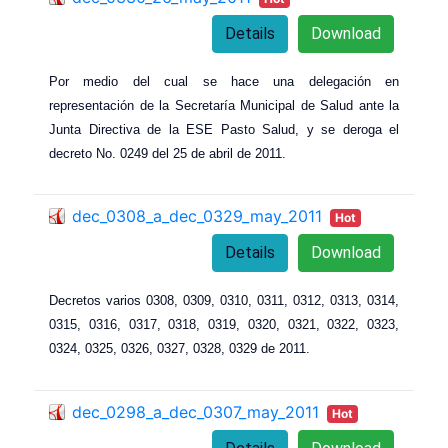
Details
Download
Por medio del cual se hace una delegación en
representación de la Secretaría Municipal de Salud ante la
Junta Directiva de la ESE Pasto Salud, y se deroga el
decreto No. 0249 del 25 de abril de 2011.
dec_0308_a_dec_0329_may_2011
Hot
Details
Download
Decretos varios 0308, 0309
, 0
310
, 0
311
, 0
312
, 0
313
, 0
314
,
0
315
, 0
316
, 0
317
, 0
318
, 0
319
, 0
320
, 0
321
, 0
322
, 0
323
,
0
324
, 0
325
, 0
326
, 0
327
, 0
328
, 0
329 de 2011.
dec_0298_a_dec_0307_may_2011
Hot