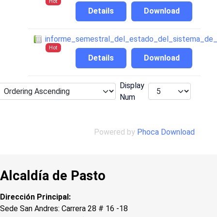
Hot
Details
Download
informe_semestral_del_estado_del_sistema_de_
Hot
Details
Download
Display
Num
Powered by
Phoca Download
Alcaldía de Pasto
Dirección Principal:
Sede San Andres: Carrera 28 # 16 -18