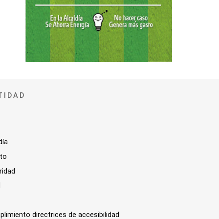
TIDAD
día
sto
ridad
l
plimiento directrices de accesibilidad