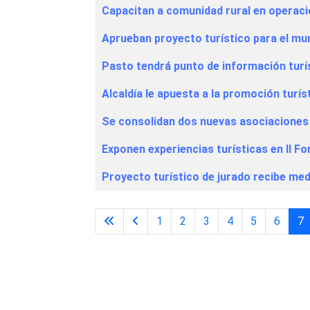
Capacitan a comunidad rural en operació
Aprueban proyecto turístico para el mu
Pasto tendrá punto de información turí
Alcaldía le apuesta a la promoción turís
Se consolidan dos nuevas asociaciones t
Exponen experiencias turísticas en II F
Proyecto turístico de jurado recibe me
1
2
3
4
5
6
7