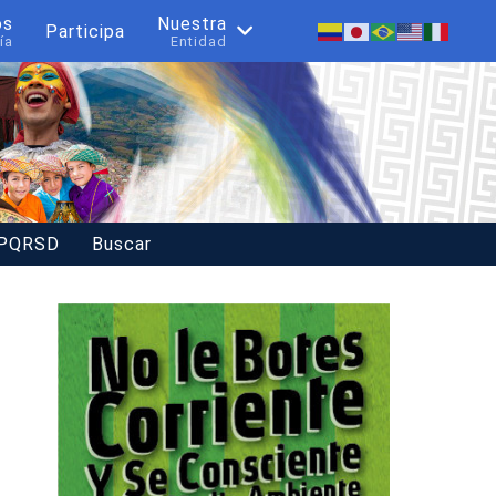
os
Nuestra
Participa
ía
Entidad
 PQRSD
Buscar