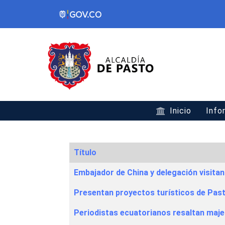
Inicio
Info
Título
Articles
Embajador de China y delegación visita
Presentan proyectos turísticos de Past
Periodistas ecuatorianos resaltan maje