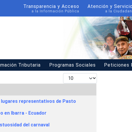
Transparencia y Acceso
Atención y Servici
a la Información Pública
a la Ciudadan
rmación Tributaria
Programas Sociales
Peticiones
Mostrar #
n lugares representativos de Pasto
o en Ibarra - Ecuador
stuosidad del carnaval