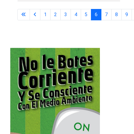
1
2
3
4
5
6
7
8
9
Página 6 de 44