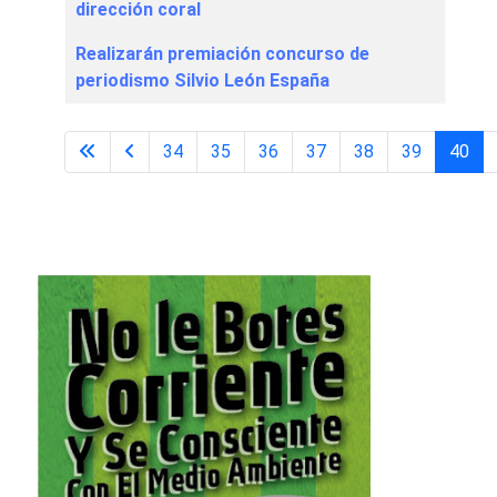
dirección coral
Realizarán premiación concurso de
periodismo Silvio León España
34
35
36
37
38
39
40
Página 40 de 43