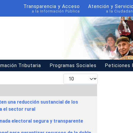
Transparencia y Acceso
Atención y Servici
a la Información Pública
a la Ciudadan
rmación Tributaria
Programas Sociales
Peticiones
Mostrar #
ten una reducción sustancial de los
a el sector rural
rnada electoral segura y transparente
onal para garantizar recursos de la doble