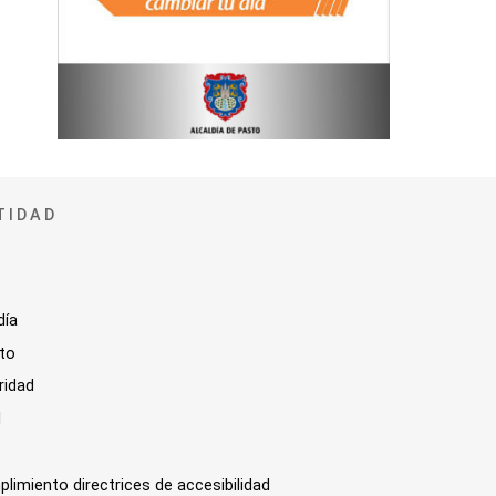
TIDAD
día
sto
ridad
l
plimiento directrices de accesibilidad