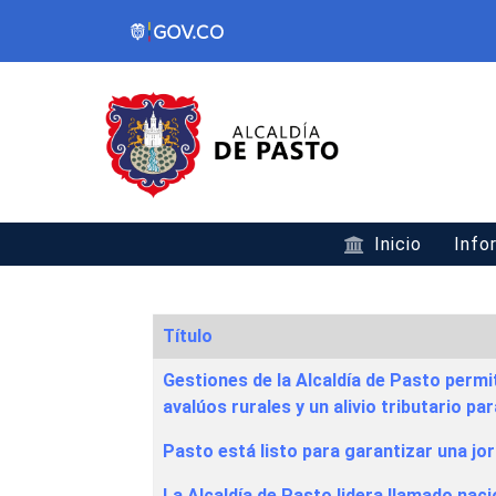
Inicio
Info
Título
Articles
Gestiones de la Alcaldía de Pasto permi
avalúos rurales y un alivio tributario par
Pasto está listo para garantizar una jo
La Alcaldía de Pasto lidera llamado naci