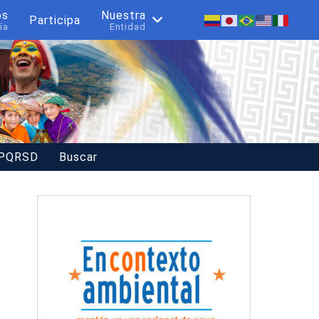
os
Nuestra
Participa
ía
Entidad
 PQRSD
Buscar