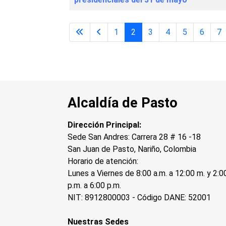
1
2
3
4
5
6
7
Alcaldía de Pasto
Dirección Principal:
Sede San Andres: Carrera 28 # 16 -18
San Juan de Pasto, Nariño, Colombia
Horario de atención:
Lunes a Viernes de 8:00 a.m. a 12:00 m. y 2:0
p.m. a 6:00 p.m.
NIT: 8912800003 - Código DANE: 52001
Nuestras Sedes