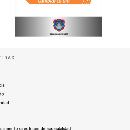
TIDAD
día
sto
ridad
l
plimiento directrices de accesibilidad