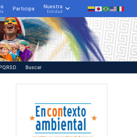
os
Nuestra
Participa
ía
Entidad
 PQRSD
Buscar