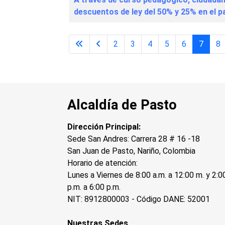
descuentos de ley del 50% y 25% en el p
2
3
4
5
6
7
8
Alcaldía de Pasto
Dirección Principal:
Sede San Andres: Carrera 28 # 16 -18
San Juan de Pasto, Nariño, Colombia
Horario de atención:
Lunes a Viernes de 8:00 a.m. a 12:00 m. y 2:0
p.m. a 6:00 p.m.
NIT: 8912800003 - Código DANE: 52001
Nuestras Sedes