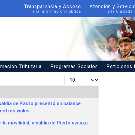
Transparencia y Acceso
Atención y Servici
a la Información Pública
a la Ciudadan
rmación Tributaria
Programas Sociales
Peticiones
Mostrar #
lcaldía de Pasto presentó un balance
iestros viales
r la movilidad, alcaldía de Pasto avanza