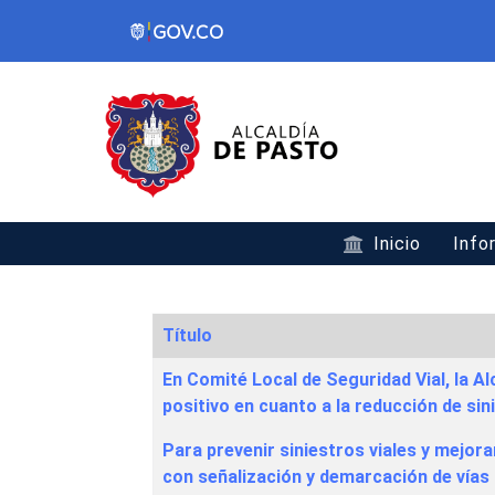
Inicio
Info
Título
Articles
En Comité Local de Seguridad Vial, la A
positivo en cuanto a la reducción de sin
Para prevenir siniestros viales y mejora
con señalización y demarcación de vías