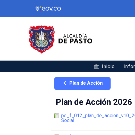
Inicio
Info
Plan de Acción
Plan de Acción 2026
pe_f_012_plan_de_accion_v10_20
Social