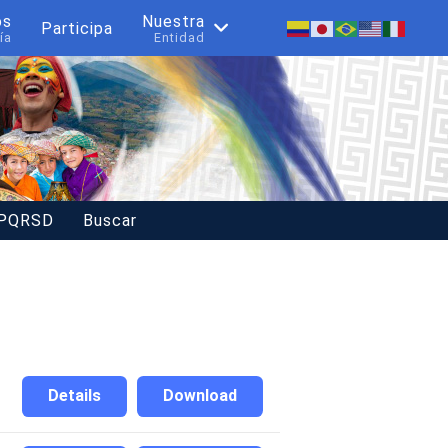
os
Nuestra
Participa
ía
Entidad
 PQRSD
Buscar
Details
Download