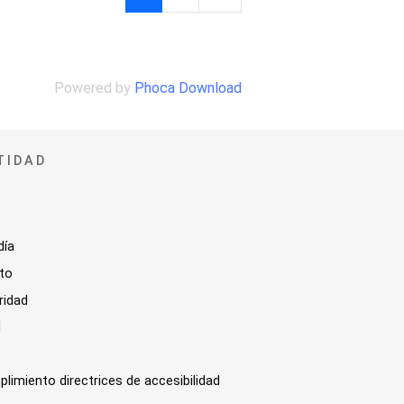
Powered by
Phoca Download
TIDAD
día
sto
ridad
l
plimiento directrices de accesibilidad