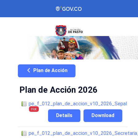
Plan de Acción
Plan de Acción 2026
pe_f_012_plan_de_accion_v10_2026_Sepal
Hot
Details
Download
pe_f_012_plan_de_accion_v10_2026_Secretaria_