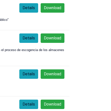
Details
Download
úblico"
Details
Download
 en el proceso de escogencia de los almacenes
Details
Download
Details
Download