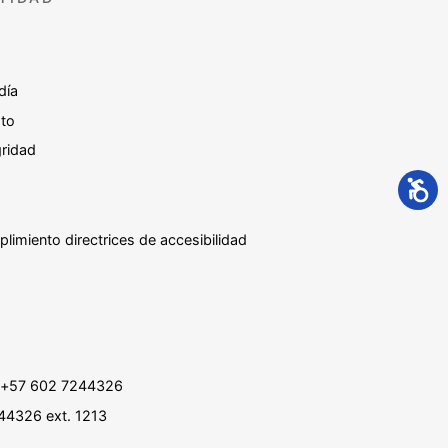
día
sto
gridad
plimiento directrices de accesibilidad
 : +57 602 7244326
244326 ext. 1213