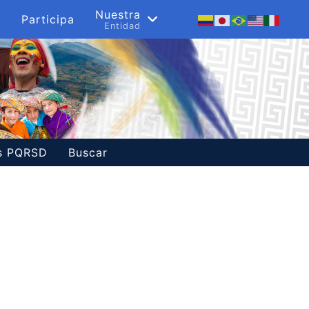
s
Nuestra
Participa
a
Entidad
es PQRSD
Buscar