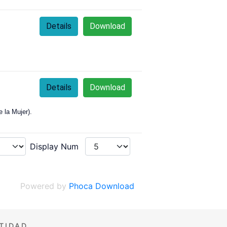
Details
Download
Details
Download
 la Mujer).
Display Num
Powered by
Phoca Download
TIDAD