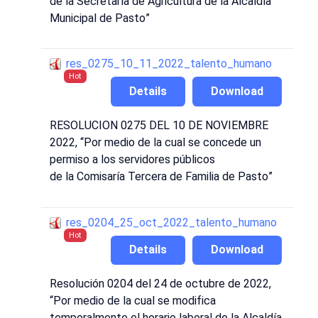
de
la
Secretaría de
Agricultura de la Alcaldía
Municipal de Pasto
”
res_0275_10_11_2022_talento_humano
Hot
Details
Download
RESOL
UCION
0275
DEL 10 DE NOVIEMBRE
2022,
“Por medio de la cual se concede un
permiso a los servidores públicos
de
la
Comisaría Tercera
de Familia de Pasto
”
res_0204_25_oct_2022_talento_humano
Hot
Details
Download
Resolución 0204 del 24 de octubre de 2022,
“Por medio de la cual se modifica
temporalmente el horario laboral de la Alcaldía