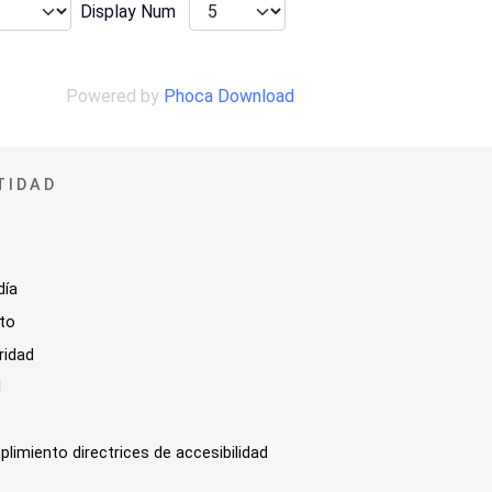
Display Num
Powered by
Phoca Download
TIDAD
día
sto
ridad
l
plimiento directrices de accesibilidad