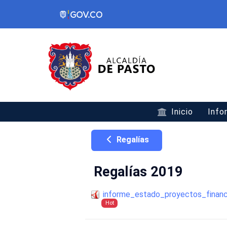
Inicio
Info
Regalías
Regalías 2019
informe_estado_proyectos_financ
Hot