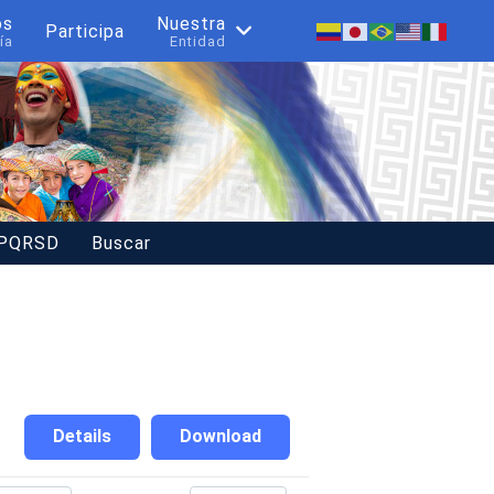
os
Nuestra
Participa
ía
Entidad
 PQRSD
Buscar
Details
Download