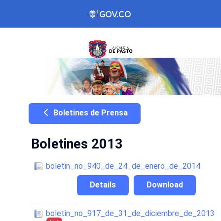
Boletines de Prensa
Boletines 2013
boletin_no_940_de_24_de_enero_de_2014
Details
Download
boletin_no_917_de_31_de_diciembre_de_2013