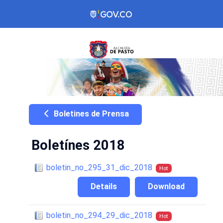
Boletines de Prensa
Boletínes 2018
boletin_no_295_31_dic_2018
Hot
Details
Download
boletin_no_294_29_dic_2018
Hot